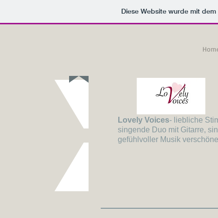
Diese Website wurde mit de
Hom
Lovely Voices
- liebliche S
singende Duo mit Gitarre, s
gefühlvoller Musik verschöne