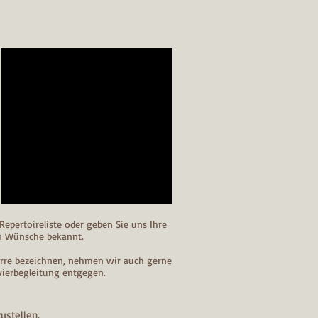
Repertoireliste oder geben Sie uns Ihre
n Wünsche bekannt.
arre bezeichnen, nehmen wir auch gerne
vierbegleitung entgegen.
ustellen.